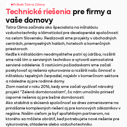
Príbeh Tatra Clima
Technické riešenia
pre firmy a
vaše domovy
Tatra Clima začínala ako špecialista na inštaláciu
vzduchotechniky a klimatizácií pre developerské spoločnosti
na celom Slovensku. Realizovali sme projekty v obchodných
centrách, priemyselných halách, hoteloch a komerčných
priestoroch.
Keďže k inštaláciám neodmysliteľne patrí aj údržba, rozšírili
sme náš tím o servisných technikov a vytvorili samostatné
servisné oddelenie. S rastúcimi požiadavkami sme začali
poskytovať aj riešenia vykurovania a rozšírili našu činnosť o
inštaláciu tepelných čerpadiel, najskôr v komerčnom sektore
a následne aj pre rodinné domy.
Zlom nastal v roku 2016, kedy sme začali využívať národný
projekt "Zelená domácnostiam", čo nám umožnilo priniesť
úsporné riešenia aj pre bežné domácnosti.
Ako stabilná a skúsená spoločnosť sa dnes zameriavame na
prinášanie komplexných riešení aj pre koncových zákazníkov v
regióne. Naším cieľom je byť spoľahlivým partnerom, na
ktorého sa môžete obrátiť, keď potrebujete nové riešenie pre
vykurovanie, chladenie alebo vzduchotechniku.