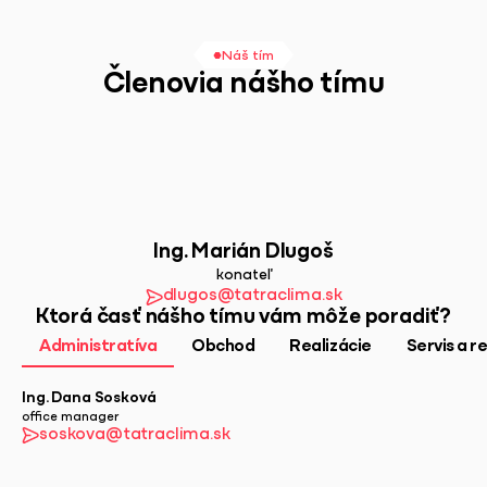
Náš tím
Členovia nášho tímu
Ing. Marián Dlugoš
konateľ
dlugos@tatraclima.sk
Ktorá časť nášho tímu vám môže poradiť?
Administratíva
Obchod
Realizácie
Servis a r
Ing. Dana Sosková
office manager
soskova@tatraclima.sk