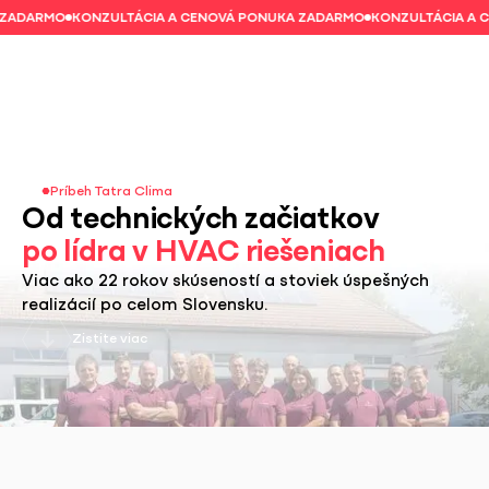
DARMO
KONZULTÁCIA A CENOVÁ PONUKA ZADARMO
KONZULTÁCIA A CE
Príbeh Tatra Clima
Od technických začiatkov
po lídra v HVAC riešeniach
Viac ako 22 rokov skúseností a stoviek úspešných
realizácií po celom Slovensku.
Zistite viac