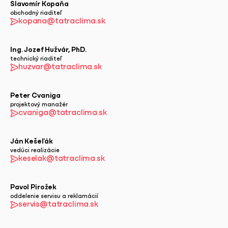
Slavomír Kopaňa
obchodný riaditeľ
kopana@tatraclima.sk
Ing. Jozef Hužvár, PhD.
technický riaditeľ
huzvar@tatraclima.sk
Peter Cvaniga
projektový manažér
cvaniga@tatraclima.sk
Ján Kešeľák
vedúci realizácie
keselak@tatraclima.sk
Pavol Pirožek
oddelenie servisu a reklamácií
servis@tatraclima.sk