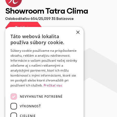
Showroom Tatra Clima
Osloboditeľov 654/25,059 35 Batizovce
Zistiť viac
Zistiť viac
×
Táto webová lokalita
používa súbory cookie.
Súbory cookie používame na prispôsobenie
obsahu, reklám a analýzu návštevnosti.
Informácie o vašom používaní našej stránky
zdieľame aj s našimi reklamnými a
analytickými partnermi, ktorí ich môžu
kombinovať s inými informáciami, ktoré ste
im poskytli alebo ktoré zhromaždili pri
používaní ich služieb.
Prečítať viac
Ochrana osobných údajov
NEVYHNUTNE POTREBNÉ
Obchodné podmienky
VÝKONNOSŤ
Nastavenia cookies
© Copyright 2025 Tatra Clima, s.r.o.
CIELENIE