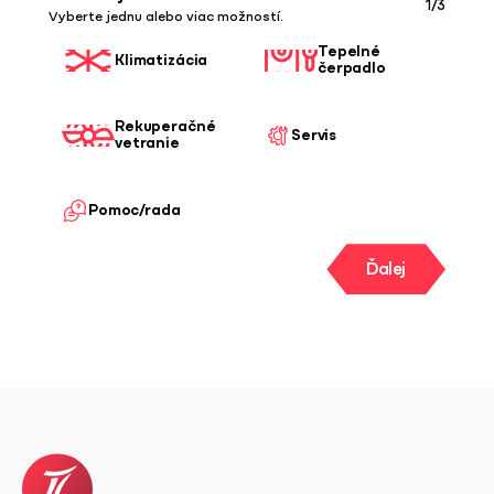
1/3
Vyberte jednu alebo viac možností.
Tepelné
Klimatizácia
čerpadlo
Rekuperačné
Servis
vetranie
Pomoc/rada
Ďalej