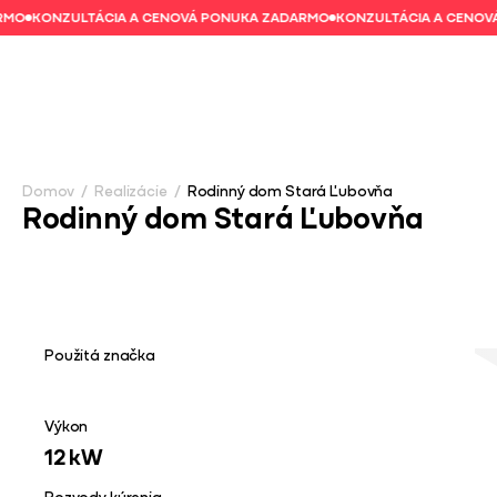
O
KONZULTÁCIA A CENOVÁ PONUKA ZADARMO
KONZULTÁCIA A CENOVÁ
Domov
/
Realizácie
/
Rodinný dom Stará Ľubovňa
Rodinný dom Stará Ľubovňa
Zistite viac
Použitá značka
Výkon
12 kW