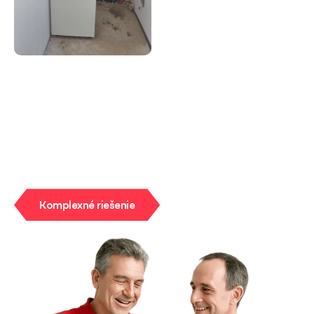
Získajte konzultáciu a cenovú
ponuku zadarmo!
Komplexné riešenie
Komplexné riešenie