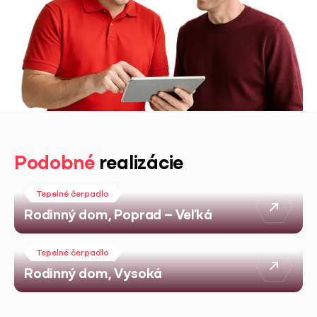
Podobné
realizácie
Tepelné čerpadlo
Rodinný dom, Poprad – Veľká
Tepelné čerpadlo
Rodinný dom, Vysoká