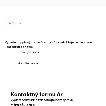
Kontakt
Dohodnite si bezplatnú
konzultáciu už dnes
Vyplňte dopytový formulár a my vás kontaktujeme alebo nás
kontaktujte priamo.
Zavolajte nám
+421 905 365 021
Napíšte mám
showroom@tatraclima.sk
Kontaktný formulár
Vyplňte formulár a zanechajte nám správu.
Mám záujem o