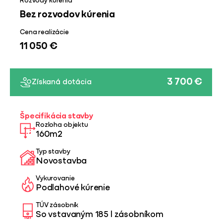
Rozvody kúrenia
Bez rozvodov kúrenia
Cena realizácie
11 050 €
3 700 €
Získaná dotácia
Špecifikácia stavby
Rozloha objektu
160m2
Typ stavby
Novostavba
Vykurovanie
Podlahové kúrenie
TÚV zásobník
So vstavaným 185 l zásobníkom