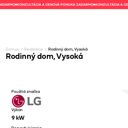
RMO
KONZULTÁCIA A CENOVÁ PONUKA ZADARMO
KONZULTÁCIA A CENOV
Domov
/
Realizácie
/
Rodinný dom, Vysoká
Rodinný dom, Vysoká
Zistite viac
Použitá značka
Výkon
9 kW